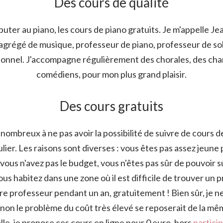
Des cours de qualité
ter au piano, les cours de piano gratuits. Je m'appelle Je
 agrégé de musique, professeur de piano, professeur de so
sionnel. J'accompagne régulièrement des chorales, des cha
comédiens, pour mon plus grand plaisir.
Des cours gratuits
nombreux à ne pas avoir la possibilité de suivre de cours 
lier. Les raisons sont diverses : vous êtes pas assez jeune
vous n'avez pas le budget, vous n'êtes pas sûr de pouvoir 
vous habitez dans une zone où il est difficile de trouver un 
e professeur pendant un an, gratuitement ! Bien sûr, je ne
on le problème du coût très élevé se reposerait de la mêm
lle, je propose ces cours en ligne pour 0 euro, hors
partici