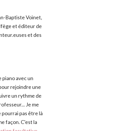
an-Baptiste Voinet,
lfège et éditeur de
nteur.euses et des
de piano avec un
 pour rejoindre une
suivre un rythme de
professeur... Je me
 pourrai pas être là
e façon. C'est la
pation facultative
.