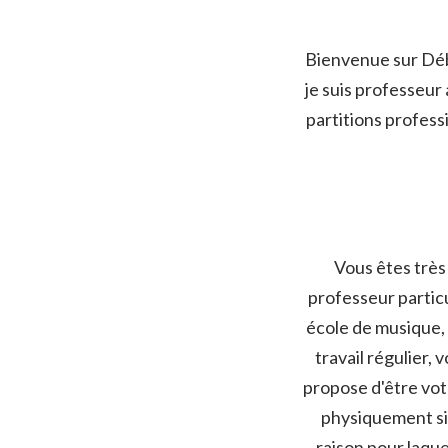
Bienvenue sur Débu
je suis professeur
partitions profes
Vous êtes très 
professeur particu
école de musique, 
travail régulier, 
propose d'être votr
physiquement sin
raison pour laque