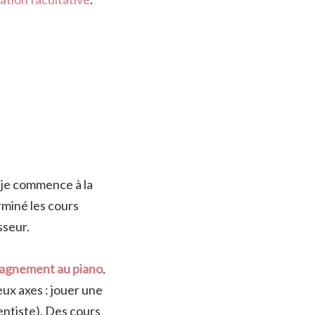
s je commence à la
rminé les cours
sseur.
agnement au piano
.
deux axes : jouer une
ntiste). Des cours