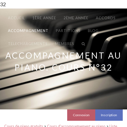
32
ACCUEIL
1ÈRE ANNÉE
2ÈME ANNÉE
ACCORDS
ACCOMPAGNEMENT
PARTITIONS
BLOG
TELECHARGEMENTS
MEMBRES
ACCOMPAGNEMENT AU
PIANO. COURS N°32
Connexion
Inscription
Cours de piano gratuits
>
Cours d'accompagnement au piano
>
Liste